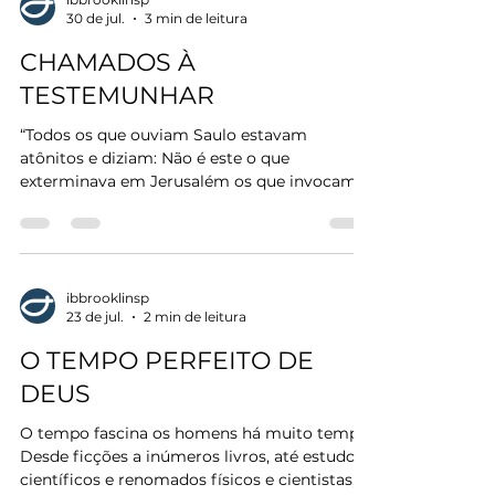
30 de jul.
3 min de leitura
celestial, de quem vem todo amor
verdadeiro. A Bíblia nos diz que “Deus é
CHAMADOS À
amor”. Essa é a essência do seu ser. E o amor
TESTEMUNHAR
com que ele nos ama é eterno: não te
“Todos os que ouviam Saulo estavam
atônitos e diziam: Não é este o que
exterminava em Jerusalém os que invocam o
nome de Jesus e veio para cá precisamente
para prender e levá-los aos principais
sacerdotes?” (Atos 9:21) Todos os cristãos são
chamados à testemunhar. Não é algo
opcional ou à margem da vida cristã. É uma
ibbrooklinsp
23 de jul.
2 min de leitura
ordem, um imperativo: “Portanto, vão e
façam discípulos de todas as nações,
O TEMPO PERFEITO DE
batizando-os em nome do Pai, do Filho e do
DEUS
Espírito Santo” (Mateus 28:19). Mas, o que
O tempo fascina os homens há muito tempo.
Desde ficções a inúmeros livros, até estudos
científicos e renomados físicos e cientistas,