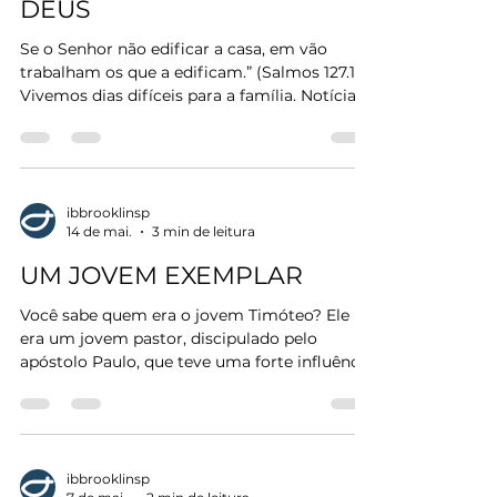
DEUS
sendo um dos maiores pr
Se o Senhor não edificar a casa, em vão
trabalham os que a edificam.” (Salmos 127.1)
Vivemos dias difíceis para a família. Notícias
envolvendo abandono, violência doméstica,
negligência familiar e morte de crianças têm
se tornado cada vez mais frequentes. Diante
dessas tragédias, a sociedade se pergunta:
“Em que mundo estamos vivendo?” O mais
ibbrooklinsp
14 de mai.
3 min de leitura
doloroso é perceber que aqueles que
deveriam proteger, amar e cuidar muitas
UM JOVEM EXEMPLAR
vezes se tornam instrumentos de sofrimento
e destruição. Es
Você sabe quem era o jovem Timóteo? Ele
era um jovem pastor, discipulado pelo
apóstolo Paulo, que teve uma forte influência
cristã de sua mãe e avó e tinha uma grande
responsabilidade de pastorear a conhecida
igreja de Éfeso, uma cidade muito
importante, que possuía um agitado
comércio portuário e ostentava a sua
ibbrooklinsp