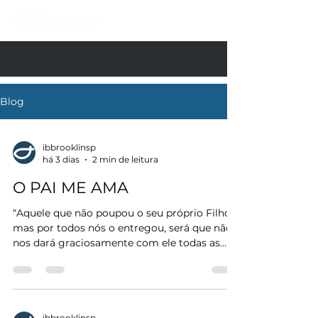
Blog
ibbrooklinsp
há 3 dias
2 min de leitura
O PAI ME AMA
“Aquele que não poupou o seu próprio Filho,
mas por todos nós o entregou, será que não
nos dará graciosamente com ele todas as
coisas?” (Romanos 8.32) Neste segundo
domingo de agosto, celebramos o Dia dos
Pais. É tempo de gratidão pelos pais que
Deus colocou em nossa vida e, acima de
tudo, tempo de erguer o coração ao Pai
ibbrooklinsp