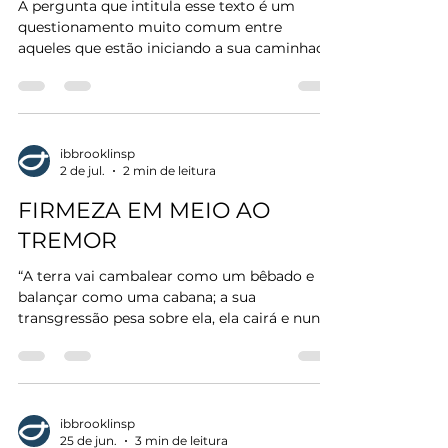
A pergunta que intitula esse texto é um
questionamento muito comum entre
aqueles que estão iniciando a sua caminhada
de vida cristã, pois ela levanta uma questão
relacionada a própria salvação, visto que, se
as boas obras não salvam, então qual é o
objetivo de realizá-las, resumindo: Por que eu
preciso fazes boas obras? A partir desse
ibbrooklinsp
2 de jul.
2 min de leitura
questionamento vamos visualizar três
justificativas bíblicas para realizarmos as
FIRMEZA EM MEIO AO
boas obras. A primeira delas é de que a
TREMOR
motivação pela qual e
“A terra vai cambalear como um bêbado e
balançar como uma cabana; a sua
transgressão pesa sobre ela, ela cairá e nunca
mais se levantará.” (Isaías‬ 24‬:20‬)‬ Iniciamos
este mês de julho de 2026 com os ecos de
um planeta que parece clamar por socorro.
Nas últimas semanas de junho, fomos
testemunhas de eventos geológicos severos:
ibbrooklinsp
25 de jun.
3 min de leitura
o forte terremoto de magnitude 7.2 na