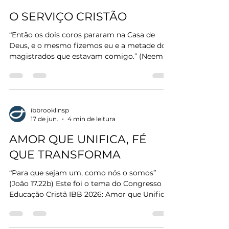
Venezuela e os abalos de 6.5 nas Filipinas.
O SERVIÇO CRISTÃO
Mais do que fenômenos naturais, esses
eventos nos convidam a uma ref
“Então os dois coros pararam na Casa de
Deus, e o mesmo fizemos eu e a metade dos
magistrados que estavam comigo.” (Neemias
12:40) Um dos grandes privilégios que o
crente, salvo por Jesus e membro atuante na
igreja de Cristo, tem é o de servir no reino de
Deus. Não somos sequer dignos de sermos
chamados à presença de Deus, mas ele nos
ibbrooklinsp
17 de jun.
4 min de leitura
fez seus filhos, amigos e embaixadores do
seu reino. Muitos me perguntam o que eles
AMOR QUE UNIFICA, FÉ
devem fazer para servir na igreja, e a minha
QUE TRANSFORMA
resposta é sem
“Para que sejam um, como nós o somos”
(João 17.22b) Este foi o tema do Congresso de
Educação Cristã IBB 2026: Amor que Unifica,
Fé que Transforma. Inspirado no tema anual
de nossa igreja, “Somos Um”, o congresso
nos conduziu à oração sacerdotal de Jesus