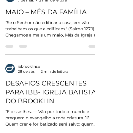
7 de mai.
2 min de leitura
religiosidade idólatra através do imponente
Templo de Diana, usado para cultuar a deusa
MAIO – MÊS DA FAMÍLIA
Ártemis, o que fez dessa cidade uma espécie
de centro de idolatria popular qu
"Se o Senhor não edificar a casa, em vão
trabalham os que a edificam." (Salmo 127:1)
Chegamos a mais um maio, Mês da Igreja e
da Família. E como é bom olhar para nossa
Igreja e ver famílias que caminham juntas há
décadas. Aniversários de casamento
celebrados com gratidão, mesas reunidas,
netos correndo pelos corredores da igreja. É
ibbrooklinsp
28 de abr.
2 min de leitura
maravilhoso ver grupos de casais que
separam tempo na agenda para fortalecer
DESAFIOS CRESCENTES
seus votos e pais que decidem aprender a
PARA IBB- IGREJA BATISTA
dialogar melhor com os filho
DO BROOKLIN
“E disse-lhes: — Vão por todo o mundo e
preguem o evangelho a toda criatura. 16
Quem crer e for batizado será salvo; quem,
porém, não crer será condenado.” (Marcos