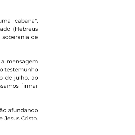
a cabana", 
ado (Hebreus 
 soberania de 
 é a mensagem 
 o testemunho 
de julho, ao 
samos firmar 
tão afundando 
Jesus Cristo. 