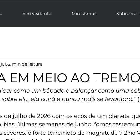
e
Sou visitante
Ministérios
Sobre nós
jul.
2 min de leitura
A EM MEIO AO TREM
balear como um bêbado e balançar como uma cab
sobre ela, ela cairá e nunca mais se levantará.”
 (
s de julho de 2026 com os ecos de um planeta qu
o. Nas últimas semanas de junho, fomos testemun
s severos: o forte terremoto de magnitude 7.2 na 