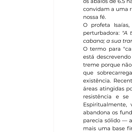
os abalos de 6.5 n
convidam a uma ref
nossa fé.
O profeta Isaías,
perturbadora: 
"A 
cabana; a sua tran
O termo para "cam
está descrevendo 
treme porque não 
que sobrecarrega
existência. Recen
áreas atingidas p
resistência e se
Espiritualmente
abandona os funda
parecia sólido — a
mais uma base fir