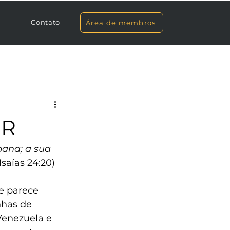
Contato
Área de membros
OR
ana; a sua 
Isaías‬ 24‬:20‬)‬
e parece 
has de 
Venezuela e 