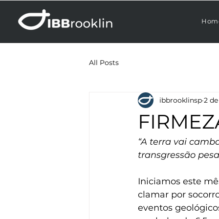
Hom
All Posts
ibbrooklinsp
2 de 
FIRMEZ
“A terra vai cam
transgressão pesa 
Iniciamos este mê
clamar por socorr
eventos geológico