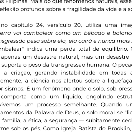
as Filipinas. Mais do que fenômenos naturais, esse
lexão profunda sobre a fragilidade da vida e a so
 no capítulo 24, versículo 20, utiliza uma ima
terra vai cambalear como um bêbado e balan
sgressão pesa sobre ela, ela cairá e nunca mais 
balear" indica uma perda total de equilíbrio. 
apenas um desastre natural, mas um desastre mo
suporta o peso da transgressão humana. O pecad
 a criação, gerando instabilidade em todas a
temente, a ciência nos alertou sobre a liquefaç
or sismos. É um fenômeno onde o solo, sob press
 comporta como um líquido, engolindo estrutur
, vivemos um processo semelhante. Quando um
mentos da Palavra de Deus, o solo moral se "liq
 família, a ética, a segurança — subitamente cede
me sob os pés. Como Igreja Batista do Brooklin,