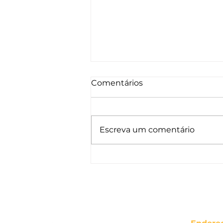
O PAI ME AMA
Comentários
“Aquele que não poupou o
seu próprio Filho, mas por
todos nós o entregou, será
Escreva um comentário
que não nos dará
graciosamente com ele todas
as coisas?” (Romanos 8.32)
Neste segundo domingo de
agosto, celebramos o Dia