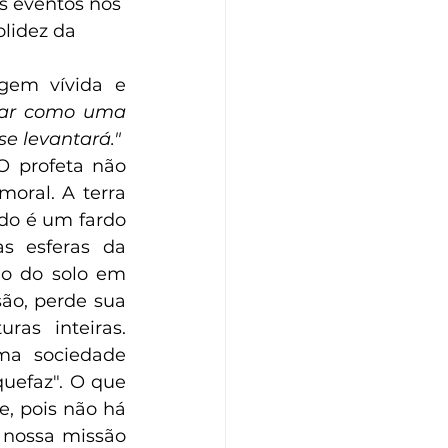
s eventos nos 
lidez da 
gem vívida e 
çar como uma 
se levantará."
O profeta não 
ral. A terra 
o é um fardo 
s esferas da 
ão do solo em 
ão, perde sua 
as inteiras. 
a sociedade 
uefaz". O que 
, pois não há 
 nossa missão 